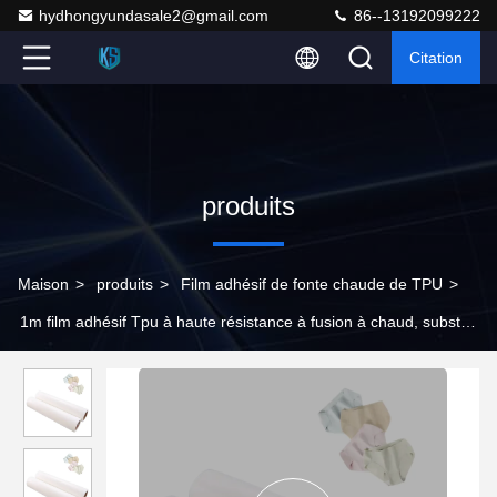
hydhongyundasale2@gmail.com
86--13192099222
Citation
produits
Maison
>
produits
>
Film adhésif de fonte chaude de TPU
>
1m film adhésif Tpu à haute résistance à fusion à chaud, substrat
de papier perle