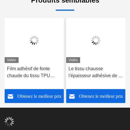
Produits semblables
Vidéo
Vidéo
Film adhésif de fonte
Le tissu chausse
chaude du tissu TPU
l'épaisseur adhésive de la
transparent pour
fonte chaude Film0.03mm
Microfiber
0.15cm de TPU avec le
Obtenez le meilleur prix
Obtenez le meilleur prix
transporteur de film de PE