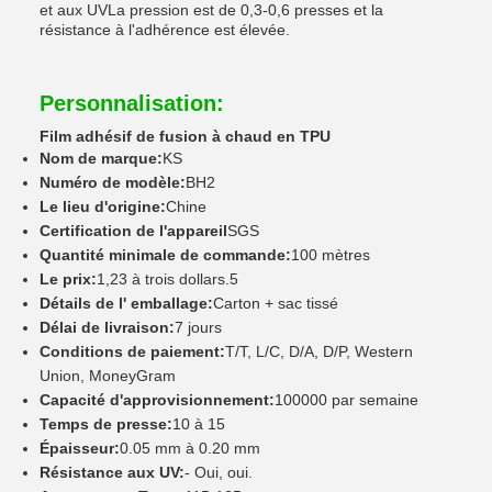
et aux UVLa pression est de 0,3-0,6 presses et la
résistance à l'adhérence est élevée.
Personnalisation:
Film adhésif de fusion à chaud en TPU
Nom de marque:
KS
Numéro de modèle:
BH2
Le lieu d'origine:
Chine
Certification de l'appareil
SGS
Quantité minimale de commande:
100 mètres
Le prix:
1,23 à trois dollars.5
Détails de l' emballage:
Carton + sac tissé
Délai de livraison:
7 jours
Conditions de paiement:
T/T, L/C, D/A, D/P, Western
Union, MoneyGram
Capacité d'approvisionnement:
100000 par semaine
Temps de presse:
10 à 15
Épaisseur:
0.05 mm à 0.20 mm
Résistance aux UV:
- Oui, oui.