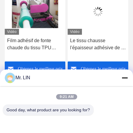
Vidéo
Vidéo
Film adhésif de fonte
Le tissu chausse
chaude du tissu TPU
l'épaisseur adhésive de la
transparent pour
fonte chaude Film0.03mm
Microfiber
0.15cm de TPU avec le
Obtenez le meilleur prix
Obtenez le meilleur prix
transporteur de film de PE
Mr. LIN
9:21 AM
Good day, what product are you looking for?
Guangdong Jinhonghai New Material
Technology Co., Ltd