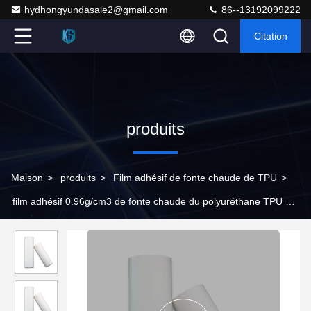
hydhongyundasale2@gmail.com
86--13192099222
Citation
produits
Maison
>
produits
>
Film adhésif de fonte chaude de TPU
>
film adhésif 0.96g/cm3 de fonte chaude du polyuréthane TPU de
0.08mm translucide