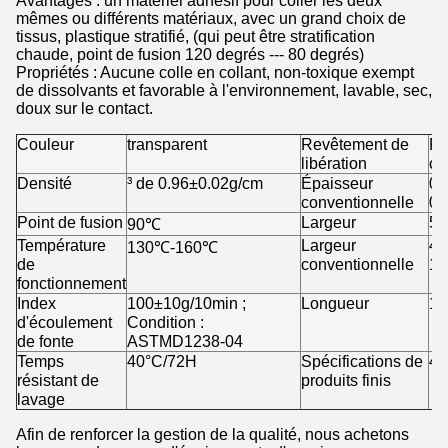
Avantages : un matériel adhésif pour coller les deux
mêmes ou différents matériaux, avec un grand choix de
tissus, plastique stratifié, (qui peut être stratification
chaude, point de fusion 120 degrés --- 80 degrés)
Propriétés : Aucune colle en collant, non-toxique exempt
de dissolvants et favorable à l'environnement, lavable, sec,
doux sur le contact.
Couleur
transparent
Revêtement de
Pa
libération
co
Densité
³ de 0.96±0.02g/cm
Épaisseur
0.
conventionnelle
0.
Point de fusion
Largeur
5
90℃
Température
Largeur
48
130℃-160℃
de
conventionnelle
1
fonctionnement
Index
100±10g/10min ;
Longueur
10
d'écoulement
Condition :
de fonte
ASTMD1238-04
Temps
40°C/72H
Spécifications de
48
résistant de
produits finis
lavage
Afin de renforcer la gestion de la qualité, nous achetons