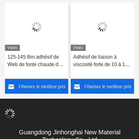
Vidéo
Vidéo
125-145 film adhésif de
Adhésif de liaison à
Web de fonte chaude du
viscosité forte de 10 à 15
degré C pour coller le
secondes avec bande
Web blanc chaud de fonte
adhésive thermofusible à
Obtenez le meilleur prix
Obtenez le meilleur prix
d'adhérence forte
température de 125 à 145
Guangdong Jinhonghai New Material