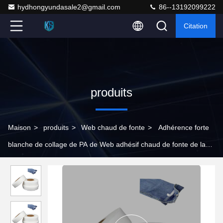
hydhongyundasale2@gmail.com
86--13192099222
Citation
produits
Maison
>
produits
>
Web chaud de fonte
>
Adhérence forte
blanche de collage de PA de Web adhésif chaud de fonte de la
pression 1.0-3.0kg/Cm2