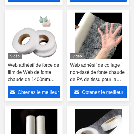
prix
prix
Vidéo
Vidéo
Web adhésif de force de
Web adhésif de collage
film de Web de fonte
non-tissé de fonte chaude
chaude de 1400mm
de PA de tissu pour la
pour des applications
stratification de vêtement
Obtenez le meilleur
Obtenez le meilleur
adaptées aux besoins
du client
prix
prix