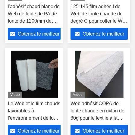
l'adhésif chaud blanc de
125-145 film adhésif de
Web de fonte de PA de
Web de fonte chaude du
fonte de 1200mm de
degré C pour coller le Web
bande chaude de colle a
blanc chaud de fonte
Obtenez le meilleur
Obtenez le meilleur
adapté aux besoins du
d'adhérence forte
client
prix
prix
Vidéo
Vidéo
Le Web et le film chauds
Web adhésif COPA de
favorables à
fonte chaude en nylon de
l'environnement de fonte
30g pour le textile à la
de PA pour l'aucun
maison en cuir intérieur
Obtenez le meilleur
Obtenez le meilleur
cousent le collage
des véhicules à moteur