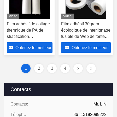
Vidéo
Vidéo
Film adhésif de collage
Film adhésif 30gram
thermique de PA de
écologique de interlignage
stratification
fusible de Web de fonte
d'habillement de tissu
chaude de polyamide
Obtenez le meilleur
Obtenez le meilleur
de Web de fonte chaude
prix
prix
1
2
3
4
Contacts
Contacts:
Mr. LIN
Téléphone:
86--13192099222