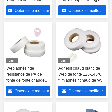
adapté aux besoins du
besoins du client pour le
Obtenez le meilleur
Obtenez le meilleur
client de Web de fonte
textile
chaude de largeur
prix
prix
Vidéo
Vidéo
Web adhésif de
Adhésif chaud blanc de
résistance de PA de
Web de fonte 125-145°C
fonte de fonte chaude
film adhésif chaud de Web
chaude à haute
de la température de
Obtenez le meilleur
Obtenez le meilleur
résistance de Web pour
liaison TPU
le matériel de masque
prix
prix