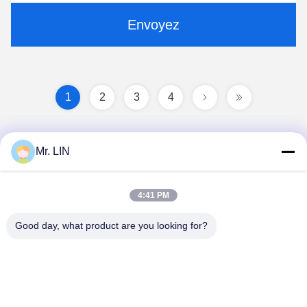
Envoyez
1
2
3
4
Mr. LIN
4:41 PM
Good day, what product are you looking for?
Guangdong Jinhonghai New Material
Technology Co., Ltd
hydhongyundasale2@gmail.com