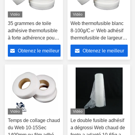
Vidéo
Vidéo
35 grammes de toile
Web thermofusible blanc
adhésive thermofusible
8-100g/C㎡ Web adhésif
à forte adhérence pour
thermofusible de largeur
usage industriel
de 1200mm pour des
Obtenez le meilleur
Obtenez le meilleur
acheteurs de B2B
prix
prix
Vidéo
Vidéo
Temps de collage chaud
Le double fusible adhésif
du Web 10-15Sec
a dégrossi Web chaud de
1400mm ou film adhésif
fonte a adapté 10-65g aux