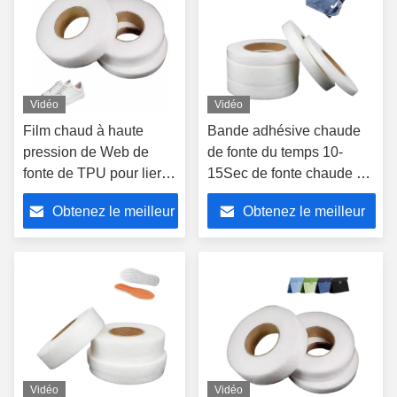
Vidéo
Vidéo
Film chaud à haute
Bande adhésive chaude
pression de Web de
de fonte du temps 10-
fonte de TPU pour lier
15Sec de fonte chaude du
l'épaisseur 10-65G avec
temps 10-65G de haute
Obtenez le meilleur
Obtenez le meilleur
la résistance à l'eau
adhérence
prix
prix
Vidéo
Vidéo