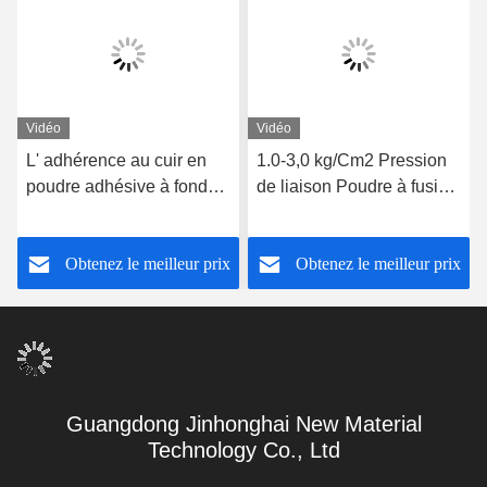
Vidéo
Vidéo
L' adhérence au cuir en
1.0-3,0 kg/Cm2 Pression
poudre adhésive à fonder
de liaison Poudre à fusion
à chaud 10-15 secondes
chaude 60°C Température
réglage rapide
de lavage
Obtenez le meilleur prix
Obtenez le meilleur prix
Guangdong Jinhonghai New Material
Technology Co., Ltd