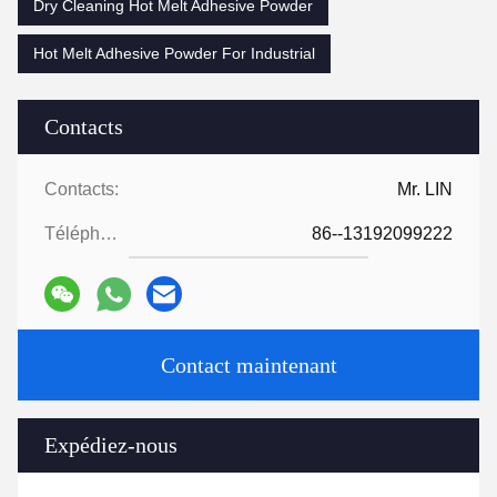
Dry Cleaning Hot Melt Adhesive Powder
Hot Melt Adhesive Powder For Industrial
Contacts
Contacts:
Mr. LIN
Téléphone:
86--13192099222
Contact maintenant
Expédiez-nous