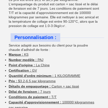
L'empaquetage du produit est carton + sac tissé et le délai
de livraison est de 7 jours. Les conditions de paiement sont
T/T et la capacité d'approvisionnement est de 100000
kilogrammes par semaine. Elle est nettoyer à sec amical et
la température de collage est entre 90-120°C, alors que la
pression de collage est 1.0-3.0kg/c㎡.
Personnalisation :
Service adapté aux besoins du client pour la poudre
chaude d'adhésif de fonte :
Marque :
KS
Number modèle :
PAJ
Point d'origine :
La Chine
Certification :
GV
Quantité d'ordre minimum :
1 KILOGRAMME
Prix :
$3.2-6.5 par kilogramme
Détails de empaquetage :
Carton + sac tissé
Délai de livraison :
7 jours
Conditions de paiement :
T/T
Capacité d'approvisionnement :
100000 kilogrammes
par semaine