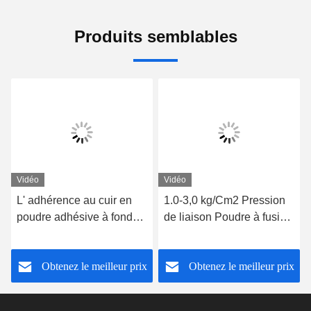
Produits semblables
Vidéo
Vidéo
L' adhérence au cuir en
1.0-3,0 kg/Cm2 Pression
poudre adhésive à fonder
de liaison Poudre à fusion
à chaud 10-15 secondes
chaude 60°C Température
réglage rapide
de lavage
Obtenez le meilleur prix
Obtenez le meilleur prix