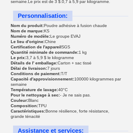
semaine.Le prix est de 3 $.0,7 à 5,9 par kilogramme.
Personnalisation:
Nom du produit:
Poudre adhésive à fusion chaude
Nom de marque:
KS
Numéro de modèle:
Le groupe EVAJ
Le lieu d'origine:
Chine
Certification de l'appareil
SGS
Quantité minimale de commande:
1 kg
Le prix:
3,7 à 5,9 $ le kilogramme
Détails de l' emballage:
Carton + sac tissé
Délai de livraison:
7 jours
Conditions de paiement:
T/T
Capacité d'approvisionnement:
100000 kilogrammes par
semaine
Température de lavage:
40°C
Pour le nettoyage à sec:
- Je ne sais pas.
Couleur:
Blanc
Composition:
TPU
Caractéristiques:
Bonne résilience, forte résistance,
grande ténacité
Assistance et services: