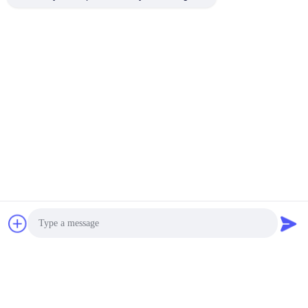
Tags:
Film adhésif de fonte chaude du tissu TPU
Film adhésif de fonte chaude du polyuréthane TPU
Photo