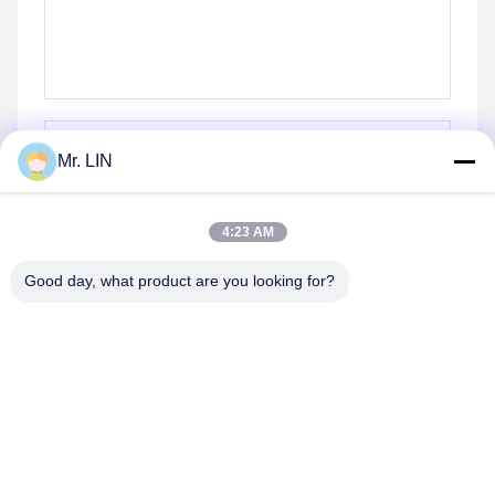
Mr. LIN
4:23 AM
Envoyez
Good day, what product are you looking for?
Produits semblables