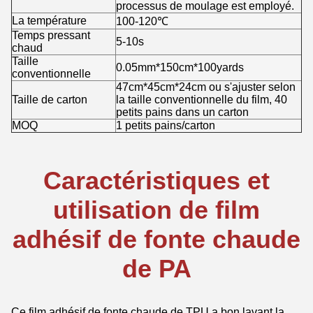
processus de moulage est employé.
La température
100-120℃
Temps pressant
5-10s
chaud
Taille
0.05mm*150cm*100yards
conventionnelle
47cm*45cm*24cm ou s'ajuster selon
Taille de carton
la taille conventionnelle du film, 40
petits pains dans un carton
MOQ
1 petits pains/carton
Caractéristiques et
utilisation de film
adhésif de fonte chaude
de PA
Ce film adhésif de fonte chaude de TPU a bon lavant la