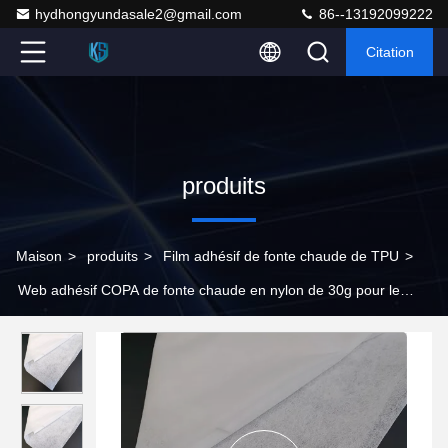
hydhongyundasale2@gmail.com
86--13192099222
Citation
produits
Maison
>
produits
>
Film adhésif de fonte chaude de TPU
>
Web adhésif COPA de fonte chaude en nylon de 30g pour le
textile à la maison en cuir intérieur des véhicules à moteur