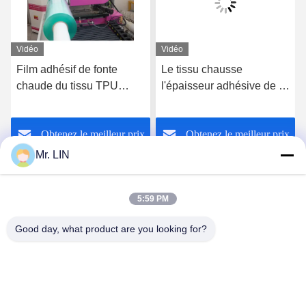
Vidéo
Vidéo
Film adhésif de fonte
Le tissu chausse
chaude du tissu TPU
l'épaisseur adhésive de la
transparent pour
fonte chaude Film0.03mm
Microfiber
0.15cm de TPU avec le
Obtenez le meilleur prix
Obtenez le meilleur prix
transporteur de film de PE
Mr. LIN
5:59 PM
Good day, what product are you looking for?
Guangdong Jinhonghai New Material
Technology Co., Ltd
hydhongyundasale2@gmail.com