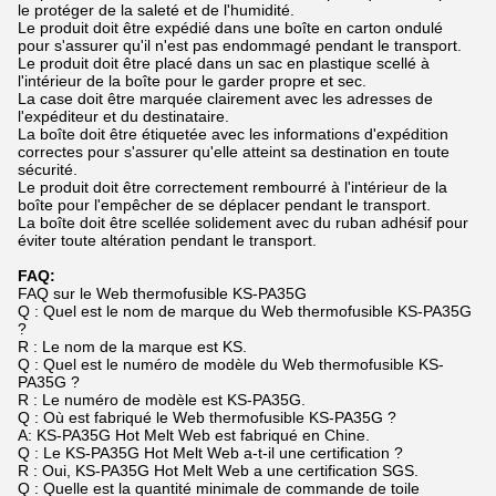
le protéger de la saleté et de l'humidité.
Le produit doit être expédié dans une boîte en carton ondulé
pour s'assurer qu'il n'est pas endommagé pendant le transport.
Le produit doit être placé dans un sac en plastique scellé à
l'intérieur de la boîte pour le garder propre et sec.
La case doit être marquée clairement avec les adresses de
l'expéditeur et du destinataire.
La boîte doit être étiquetée avec les informations d'expédition
correctes pour s'assurer qu'elle atteint sa destination en toute
sécurité.
Le produit doit être correctement rembourré à l'intérieur de la
boîte pour l'empêcher de se déplacer pendant le transport.
La boîte doit être scellée solidement avec du ruban adhésif pour
éviter toute altération pendant le transport.
FAQ:
FAQ sur le Web thermofusible KS-PA35G
Q : Quel est le nom de marque du Web thermofusible KS-PA35G
?
R : Le nom de la marque est KS.
Q : Quel est le numéro de modèle du Web thermofusible KS-
PA35G ?
R : Le numéro de modèle est KS-PA35G.
Q : Où est fabriqué le Web thermofusible KS-PA35G ?
A: KS-PA35G Hot Melt Web est fabriqué en Chine.
Q : Le KS-PA35G Hot Melt Web a-t-il une certification ?
R : Oui, KS-PA35G Hot Melt Web a une certification SGS.
Q : Quelle est la quantité minimale de commande de toile