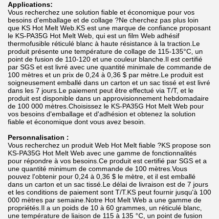
Applications:
Vous recherchez une solution fiable et économique pour vos
besoins d'emballage et de collage ?Ne cherchez pas plus loin
que KS Hot Melt Web.KS est une marque de confiance proposant
le KS-PA35G Hot Melt Web, qui est un film Web adhésif
thermofusible réticulé blanc à haute résistance à la traction.Le
produit présente une température de collage de 115-135°C, un
point de fusion de 110-120 et une couleur blanche.Il est certifié
par SGS et est livré avec une quantité minimale de commande de
100 mètres et un prix de 0,24 à 0,36 $ par mètre.Le produit est
soigneusement emballé dans un carton et un sac tissé et est livré
dans les 7 jours.Le paiement peut être effectué via T/T, et le
produit est disponible dans un approvisionnement hebdomadaire
de 100 000 mètres.Choisissez le KS-PA35G Hot Melt Web pour
vos besoins d'emballage et d'adhésion et obtenez la solution
fiable et économique dont vous avez besoin.
Personnalisation :
Vous recherchez un produit Web Hot Melt fiable ?KS propose son
KS-PA35G Hot Melt Web avec une gamme de fonctionnalités
pour répondre à vos besoins.Ce produit est certifié par SGS et a
une quantité minimum de commande de 100 mètres.Vous
pouvez l'obtenir pour 0,24 à 0,36 $ le mètre, et il est emballé
dans un carton et un sac tissé.Le délai de livraison est de 7 jours
et les conditions de paiement sont T/T.KS peut fournir jusqu'à 100
000 mètres par semaine.Notre Hot Melt Web a une gamme de
propriétés.Il a un poids de 10 à 60 grammes, un réticulé blanc,
une température de liaison de 115 à 135 °C, un point de fusion