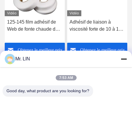
Vidéo
Vidéo
125-145 film adhésif de
Adhésif de liaison à
Web de fonte chaude du
viscosité forte de 10 à 15
degré C pour coller le
secondes avec bande
Web blanc chaud de fonte
adhésive thermofusible à
Obtenez le meilleur prix
Obtenez le meilleur prix
d'adhérence forte
température de 125 à 145
Mr. LIN
7:53 AM
Good day, what product are you looking for?
Guangdong Jinhonghai New Material
Technology Co., Ltd
hydhongyundasale2@gmail.com
86--13192099222