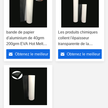
bande de papier
Les produits chimiques
d'aluminium de 40grm
collent l'épaisseur
200grm EVA Hot Melt
transparente de la
Adhesive Film avec le
largeur dégrossie par
Obtenez le meilleur
Obtenez le meilleur
papier de libération
double 0.03mm du film
adhésif 1cm de tissu
prix
prix