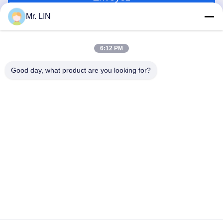
Mr. LIN
6:12 PM
Good day, what product are you looking for?
Guangdong Jinhonghai New Material
Technology Co., Ltd
hydhongyundasale2@gmail.com
86--13192099222
Bâtiment 5, centre de fabrication intelligent de Bauhinia
de Lihe, route est de 105 Qingbin, ville de Qingxi, ville de
Dongguan
Bonne qualité de la Chine Film chaud de fonte Fournisseur.