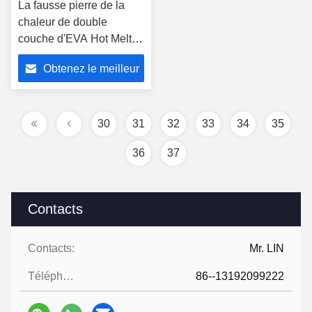
La fausse pierre de la
chaleur de double
couche d'EVA Hot Melt
Adhesive Film de travail
Obtenez le meilleur
du bois facile
fonctionnent
prix
30
31
32
33
34
35
36
37
Contacts
Contacts:
Mr. LIN
Téléphone:
86--13192099222