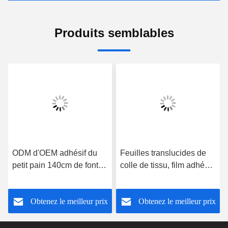
Produits semblables
ODM d'OEM adhésif du
Feuilles translucides de
petit pain 140cm de fonte
colle de tissu, film adhésif
de produits chimiques de
de Hotmelt TPU pour le
colle de tissu chaud de
crochet magique
Obtenez le meilleur prix
Obtenez le meilleur prix
film pour coller la caisse
d'Ipad