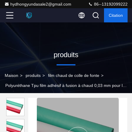
hydhongyundasale2@gmail.com
86--13192099222
Citation
produits
Maison
>
produits
>
film chaud de colle de fonte
>
Polyuréthane Tpu film adhésif à fusion à chaud 0,03 mm pour le
collage du cuir stratifié