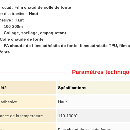
roduit :
Film chaud de colle de fonte
e à la traction :
Haut
hésive :
Haut
 :
100-200m
n :
Collage, scellage, empaquetant
Colle chaude de fonte
 :
PA chaude de films adhésifs de fonte, films adhésifs TPU, film 
 fonte
Paramètres techniqu
iété
Spécifications
 adhésive
Haut
tance de la température
110-130℃
el
Film chaud de colle de fonte