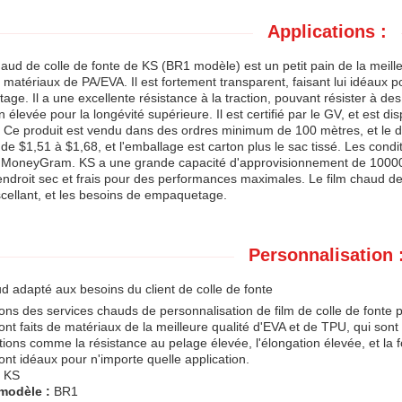
Applications :
haud de colle de fonte de KS (BR1 modèle) est un petit pain de la meilleu
s matériaux de PA/EVA. Il est fortement transparent, faisant lui idéaux p
ge. Il a une excellente résistance à la traction, pouvant résister à des 
n élevée pour la longévité supérieure. Il est certifié par le GV, et est
e produit est vendu dans des ordres minimum de 100 mètres, et le dél
de $1,51 à $1,68, et l'emballage est carton plus le sac tissé. Les condi
t MoneyGram. KS a une grande capacité d'approvisionnement de 100000
ndroit sec et frais pour des performances maximales. Le film chaud de 
scellant, et les besoins de empaquetage.
Personnalisation 
d adapté aux besoins du client de colle de fonte
ons des services chauds de personnalisation de film de colle de fonte p
nt faits de matériaux de la meilleure qualité d'EVA et de TPU, qui sont
tions comme la résistance au pelage élevée, l'élongation élevée, et la f
nt idéaux pour n'importe quelle application.
KS
modèle :
BR1