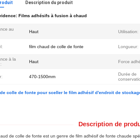
produit
Description du produit
évidence:
Films adhésifs à fusion à chaud
ance au
Haut
Utilisation:
:
l:
film chaud de colle de fonte
Longueur:
nce à la
Haut
Force adhé
:
Durée de
r:
470-1500mm
conservati
de colle de fonte pour sceller le film adhésif d'endroit de stocka
Description de produ
haud de colle de fonte est un genre de film adhésif de fonte chaude