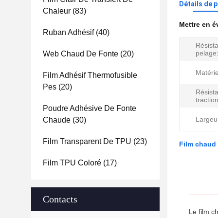
Détails de 
Chaleur
(83)
Mettre en 
Ruban Adhésif
(40)
Résist
pelage
Web Chaud De Fonte
(20)
Matérie
Film Adhésif Thermofusible
Pes
(20)
Résista
traction
Poudre Adhésive De Fonte
Largeu
Chaude
(30)
Film Transparent De TPU
(23)
Film chaud 
Film TPU Coloré
(17)
Contacts
Le film c