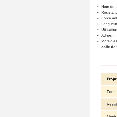
Nom de p
Résistanc
Force ad
Longueur
Utilisatio
Adhésif :
Mots-clés
colle de
Propr
Force
Résis
Matéri