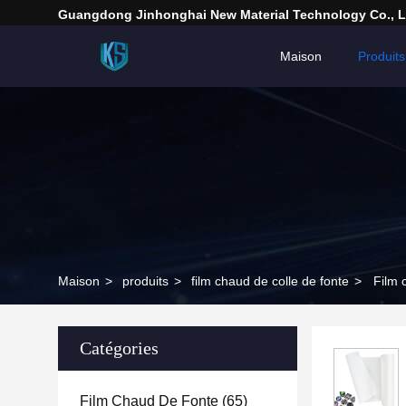
Guangdong Jinhonghai New Material Technology Co., L
Maison
Produits
Maison
>
produits
>
film chaud de colle de fonte
>
Film 
Catégories
Film Chaud De Fonte
(65)