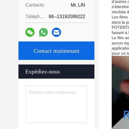
d'autres m
Contacts:
Mr. LIN
s'étendre
stockée d
Téléphone:
86--13192099222
Les films
dans la p
POTENTIEL
faisant à
Le film ad
aucun équ
applicati
Contact maintenant
pour un l
Expédiez-nous