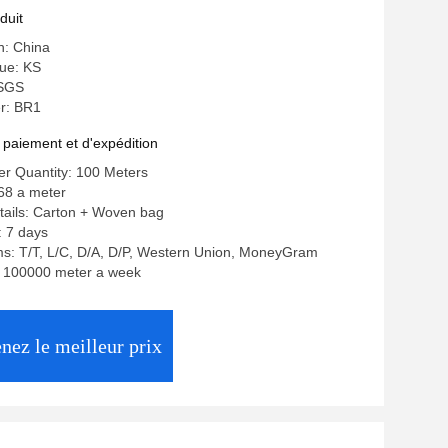
fraîche de Tpu
duit
n: China
ue: KS
 SGS
r: BR1
 paiement et d'expédition
r Quantity: 100 Meters
.68 a meter
tails: Carton + Woven bag
: 7 days
s: T/T, L/C, D/A, D/P, Western Union, MoneyGram
y: 100000 meter a week
nez le meilleur prix