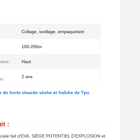
Collage, scellage, empaquetant
100-200m
sive:
Haut
2 ans
on:
ge de fonte chaude sèche et fraîche de Tpu
it :
 spéciale fait d'EVA, SIÈGE POTENTIEL D'EXPLOSION et