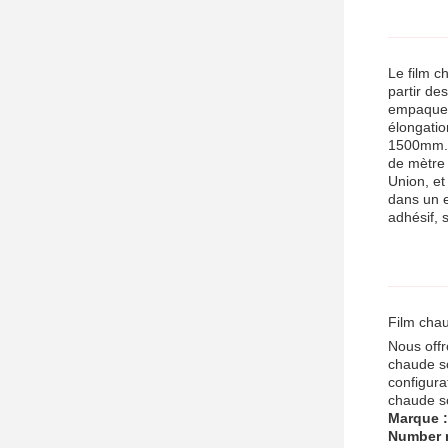
Le film c
partir de
empaqueta
élongatio
1500mm. C
de mètre 
Union, e
dans un e
adhésif, 
Film chau
Nous offr
chaude so
configura
chaude so
Marque :
Number 