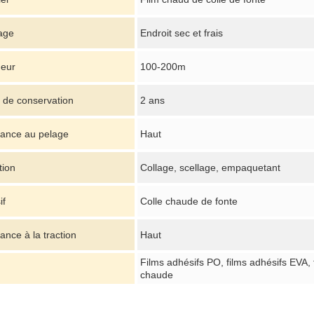
age
Endroit sec et frais
eur
100-200m
 de conservation
2 ans
tance au pelage
Haut
tion
Collage, scellage, empaquetant
if
Colle chaude de fonte
ance à la traction
Haut
Films adhésifs PO, films adhésifs EVA, 
chaude