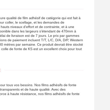
re qualité de film adhésif de catégorie qui est fait à
our coller, le scellage, et les demandes de
hauts niveaux d'effort et de contrainte, et à une
 disponible dans les largeurs s'étendant de 470mm à
ai de livraison est de 7 jours. Le prix par gammes
tions de paiement incluent T/T, L/C, D/A, D/P, Western
 mètres par semaine. Ce produit devrait être stocké
colle de fonte de KS est un excellent choix pour tout
:
our tous vos besoins. Nos films adhésifs de fonte
 transparents et de haute qualité. Avec des
orce à haute résistance, nos films adhésifs de fonte