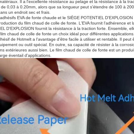
atériaux. Il a l'excellente résistance au pelage et la résistance à la tra
 de 0,03 à 0.20mm, alors que sa longueur peut s'étendre de 100 à 200m. 
ans un endroit sec et frais.
 adhésifs EVA de fonte chaude et le SIÈGE POTENTIEL D'EXPLOSION cha
roduction du film chaud de colle de fonte. L'EVA fournit l'adhérence et l
 D'EXPLOSION fournit la résistance à la traction forte. Ensemble, elles f
 film chaud de colle de fonte un choix idéal pour différentes applications
hésif de Hotmelt a l'avantage d'être facile à utiliser et rentable. Il peut
ipement ou outil spécial. En outre, sa capacité de résister à la corro
ons extérieures aussi bien. Le film chaud de colle de fonte est un produ
arge éventail d'applications.