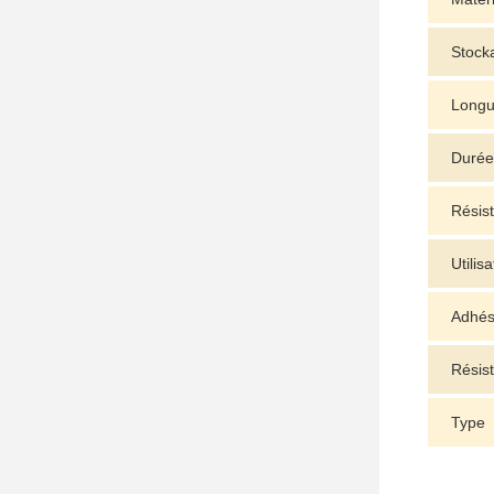
Stock
Longu
Durée
Résis
Utilisa
Adhés
Résist
Type