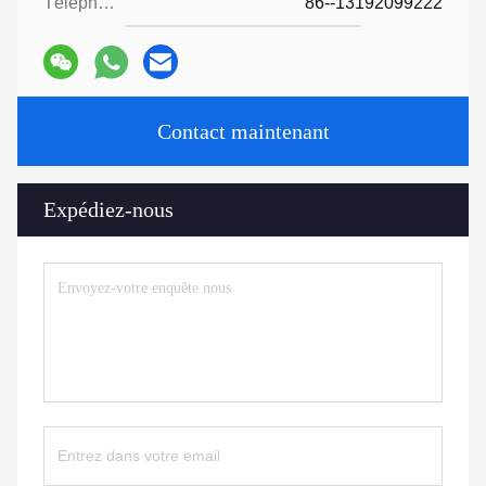
Téléphone:
86--13192099222
Contact maintenant
Expédiez-nous