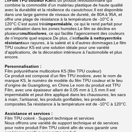
Le
Film TPU couleur KS
est un produit révolutionnaire qui
combine la commodité d'un matériau plastique de haute qualité
avec la durabilité et la résilience du caoutchouc.Il est disponible
dans une large gamme de niveaux de dureté, de 80A à 95A, et
offre une plage de résistance à la température de -10°C à
120°C.C'est aussi très
imperméable
, ce qui le rend parfait pour
une utilisation dans les zones humides.Le film se décline en
plusieurs
multicolores
, ce qui facilite l'agencement des couleurs
de n'importe quel espace.De plus, c'est
facile à nettoyer
et
très
résistant
aux rayures, à la saleté et à d'autres dommages.Le film
TPU couleur KS est une solution idéale pour une variété
d'applications, de la décoration intérieure à l'automobile et plus
encore.
Personnalisation :
Film polyuréthane multicolore KS (film TPU couleur)
Ce produit est composé d'un film TPU inodore, avec le nom de
marque KS, le numéro de modèle du film TPU couleur et le lieu
d'origine de Guangdong, en Chine.Le nom du produit est TPU
Film, avec une épaisseur allant de 0,05 mm à 1,5 mm.Il est
imperméable et peut être appliqué dans les chaussures, les sacs
à main, l'artisanat, les produits gonflables, les produits
composites.Sa résistance à la température est de -10°C à 120°C.
Assistance et services :
Film TPU coloré - Support technique et services
Nous offrons une variété de support technique et de services
pour notre produit Film TPU coloré afin de vous garantir une