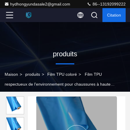
hydhongyundasale2@gmail.com
86--13192099222
Citation
produits
Maison
>
produits
>
Film TPU coloré
>
Film TPU
respectueux de l'environnement pour chaussures à haute
résistance de commande minimum de 500 mètres