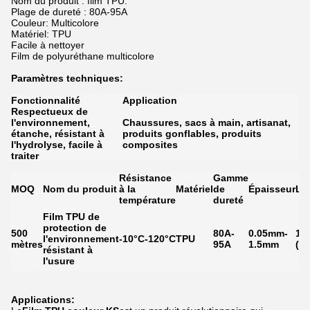
Nom du produit : film TPU.
Plage de dureté : 80A-95A
Couleur: Multicolore
Matériel: TPU
Facile à nettoyer
Film de polyuréthane multicolore
Paramètres techniques:
Fonctionnalité
Application
Respectueux de
l'environnement,
Chaussures, sacs à main, artisanat,
étanche, résistant à
produits gonflables, produits
l'hydrolyse, facile à
composites
traiter
Résistance
Gamme
MOQ
Nom du produit
à la
Matériel
de
Épaisseur
La
température
dureté
Film TPU de
protection de
500
80A-
0.05mm-
14
l'environnement
-10°C-120°C
TPU
mètres
95A
1.5mm
(p
résistant à
l'usure
Applications: