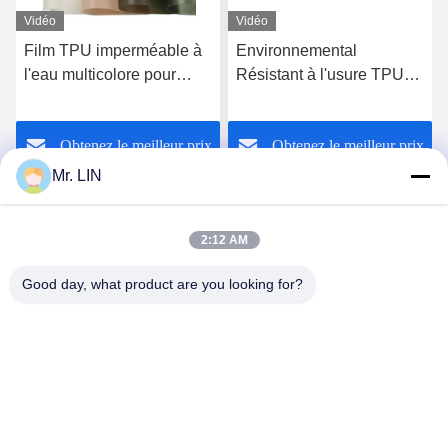
Vidéo
Vidéo
Film TPU imperméable à
Environnemental
l'eau multicolore pour
Résistant à l'usure TPU
sacs à main Résistant à la
Film 1400mm Largeur
température -10°C-120°C
personnalisable
Obtenez le meilleur prix
Obtenez le meilleur prix
Mr. LIN
2:12 AM
Good day, what product are you looking for?
Guangdong Jinhonghai New Material
Technology Co., Ltd
hydhongyundasale2@gmail.com
86--13192099222