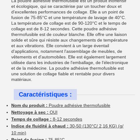
La poudre adhésive thermofusible est un produit inoffensif
et écologique, qui se caractérise par un toucher doux et
d'excellentes performances de collage. Elle a un point de
fusion de 75-85°C et une température de lavage de 40°C.
La température de collage est de 90-120°C et le temps de
collage est de 8-12 secondes. Cette poudre adhésive
thermofusible est de couleur blanche. Elle offre une liaison
solide et sûre qui résiste aux changements de température
et aux vibrations. Elle convient à un large éventail
d'applications, notamment l'assemblage de meubles, de
vêtements et d'automobiles. Elle est également largement
utilisée dans les industries de l'emballage, de l'électronique
et de la médecine. La poudre adhésive thermofusible est
une solution de collage fiable et rentable pour divers
matériaux.
Caractéristiques :
Nom du produit :
Poudre adhésive thermofusible
Nettoyage à sec :
OUI
Temps de collage :
8-12 secondes
Indice de fluidité à chaud :
30-50 (130°C/ 2,16 KG) (g/
10 min)
Point de fusion :
75-85°C