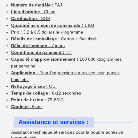
Numéro de modèle :
PAJ
Lieu d'origine :
Chine
Certification :
SGS
Quantité minimum de commande :
1 KG
Prix :
3,2 à 6,5 dollars le kilogramme
Détails de l'emballage :
Carton + Sac tissé
Délai de livraison :
7 jours
Conditions de paiement :
T/T
Capacité d'approvisionnement :
100 000 kilogrammes
par semaine
Application :
Pour l'impression sur textiles, cuir, papier,
bois, etc.
Nettoyage à sec :
OUI
Temps de collage :
8-12 secondes
Point de fusion :
75-85°C
Couleur :
Blanc
Assistance et services :
Assistance technique et services pour la poudre adhésive
thermofusible