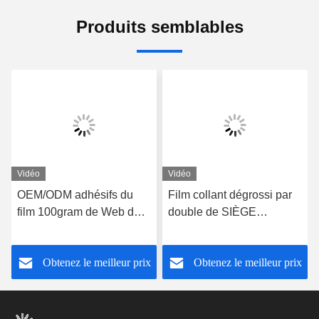
Produits semblables
Vidéo
Vidéo
OEM/ODM adhésifs du
Film collant dégrossi par
film 100gram de Web de
double de SIÈGE
fonte chaude de
POTENTIEL
stratification de chaussure
D'EXPLOSION, film
Obtenez le meilleur prix
Obtenez le meilleur prix
pour la mousse de
adhésif 3.0kgf/cm2 de
semelles intérieures
fonte chaude de PA de
stratification de
chaussure/TPU