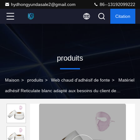
hydhongyundasale2@gmail.com
86--13192099222
Citation
produits
Maison
>
produits
>
Web chaud d'adhésif de fonte
>
Matériel
adhésif Reticulate blanc adapté aux besoins du client de
polyuréthane de film de colle