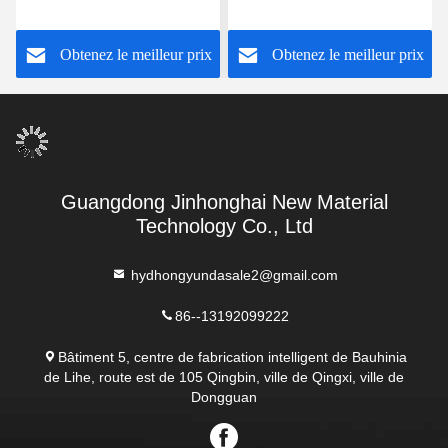
fonte chaude de
POTENTIEL
stratification de chaussure
D'EXPLOSION, film
Obtenez le meilleur prix
Obtenez le meilleur prix
pour la mousse de
adhésif 3.0kgf/cm2 de
semelles intérieures
fonte chaude de PA de
stratification de
chaussure/TPU
Guangdong Jinhonghai New Material
Technology Co., Ltd
hydhongyundasale2@gmail.com
86--13192099222
Bâtiment 5, centre de fabrication intelligent de Bauhinia
de Lihe, route est de 105 Qingbin, ville de Qingxi, ville de
Dongguan