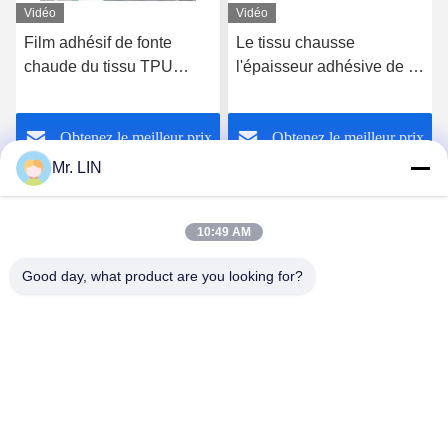
Vidéo
Vidéo
Film adhésif de fonte
Le tissu chausse
chaude du tissu TPU
l'épaisseur adhésive de la
transparent pour
fonte chaude Film0.03mm
Microfiber
0.15cm de TPU avec le
Obtenez le meilleur prix
Obtenez le meilleur prix
transporteur de film de PE
Mr. LIN
10:49 AM
Good day, what product are you looking for?
Guangdong Jinhonghai New Material
Technology Co., Ltd
hydhongyundasale2@gmail.com
86--13192099222
Bâtiment 5, centre de fabrication intelligent de Bauhinia