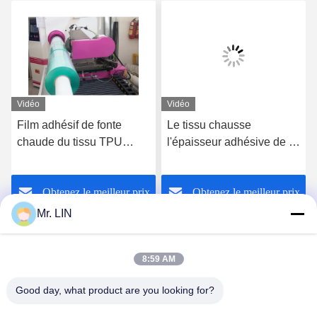
Vidéo
Vidéo
Film adhésif de fonte
Le tissu chausse
chaude du tissu TPU
l'épaisseur adhésive de la
transparent pour
fonte chaude Film0.03mm
Microfiber
0.15cm de TPU avec le
Obtenez le meilleur prix
Obtenez le meilleur prix
transporteur de film de PE
Mr. LIN
8:59 AM
Good day, what product are you looking for?
Guangdong Jinhonghai New Material
Technology Co., Ltd