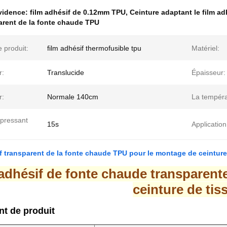
évidence:
film adhésif de 0.12mm TPU
,
Ceinture adaptant le film a
arent de la fonte chaude TPU
 produit:
film adhésif thermofusible tpu
Matériel:
r:
Translucide
Épaisseur:
r:
Normale 140cm
La tempéra
pressant
15s
Application
f transparent de la fonte chaude TPU pour le montage de ceinture
adhésif de fonte chaude transparent
ceinture de tis
t de produit