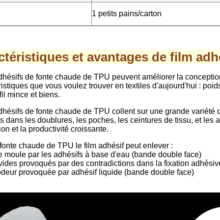
1 petits pains/carton
ctéristiques et avantages de film ad
dhésifs de fonte chaude de TPU peuvent améliorer la conception e
ristiques que vous voulez trouver en textiles d'aujourd'hui : poid
fil mince et biens.
dhésifs de fonte chaude de TPU collent sur une grande variété 
s dans les doublures, les poches, les ceintures de tissu, et les app
on et la productivité croissante.
a fonte chaude de TPU le film adhésif peut enlever :
e moule par les adhésifs à base d'eau (bande double face)
ides provoqués par des contradictions dans la fixation adhésiv
deur provoquée par adhésif liquide (bande double face)