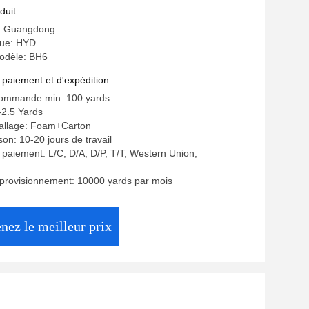
duit
e: Guangdong
ue: HYD
odèle: BH6
 paiement et d'expédition
commande min: 100 yards
-2.5 Yards
ballage: Foam+Carton
ison: 10-20 jours de travail
 paiement: L/C, D/A, D/P, T/T, Western Union,
provisionnement: 10000 yards par mois
nez le meilleur prix