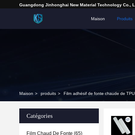
Guangdong Jinhonghai New Material Technology Co., L
Maison
Produits
Maison
>
produits
>
Film adhésif de fonte chaude de TPU
Catégories
Film Chaud De Fonte
(65)