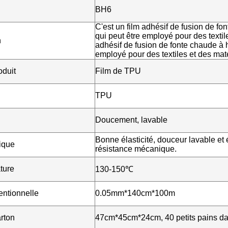
BH6
C'est un film adhésif de fusion de f
qui peut être employé pour des textil
n
adhésif de fusion de fonte chaude à 
employé pour des textiles et des mat
oduit
Film de TPU
TPU
Doucement, lavable
Bonne élasticité, douceur lavable et 
tique
résistance mécanique.
ture
130-150℃
entionnelle
0.05mm*140cm*100m
arton
47cm*45cm*24cm, 40 petits pains da