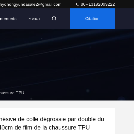
hydhongyundasale2@gmail.com
86--13192099222
nements
Citation
French
chaussure TPU
ésive de colle dégrossie par double du
 140cm de film de la chaussure TPU