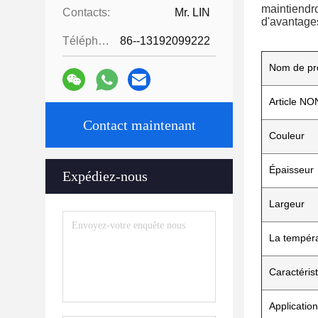
maintiendro
Contacts:
Mr. LIN
d'avantage
Téléphone:
86--13192099222
Nom de pr
Article NO
Contact maintenant
Couleur
Épaisseur
Expédiez-nous
Largeur
La tempér
Caractéris
Application