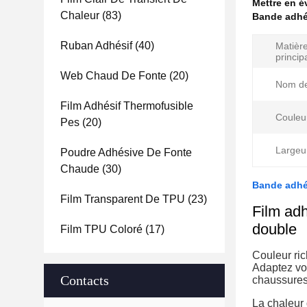
Mettre en 
Chaleur
(83)
Bande adhés
Ruban Adhésif
(40)
Matièr
princip
Web Chaud De Fonte
(20)
Nom de
Film Adhésif Thermofusible
Couleu
Pes
(20)
Largeu
Poudre Adhésive De Fonte
Chaude
(30)
Bande adhés
Film Transparent De TPU
(23)
Film ad
double
Film TPU Coloré
(17)
Couleur ric
Adaptez vot
Contacts
chaussures 
La chaleur 