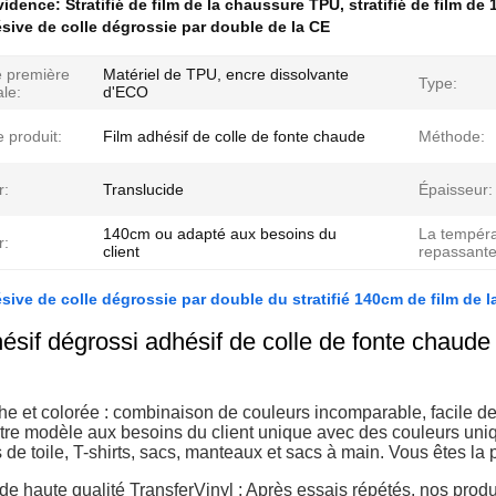
évidence:
Stratifié de film de la chaussure TPU
,
stratifié de film d
ive de colle dégrossie par double de la CE
e première
Matériel de TPU, encre dissolvante
Type:
ale:
d'ECO
 produit:
Film adhésif de colle de fonte chaude
Méthode:
r:
Translucide
Épaisseur:
140cm ou adapté aux besoins du
La tempéra
r:
client
repassante
ive de colle dégrossie par double du stratifié 140cm de film de 
hésif dégrossi adhésif de colle de fonte chau
he et colorée : combinaison de couleurs incomparable, facile de 
re modèle aux besoins du client unique avec des couleurs uniq
de toile, T-shirts, sacs, manteaux et sacs à main. Vous êtes la 
de haute qualité TransferVinyl : Après essais répétés, nos produi