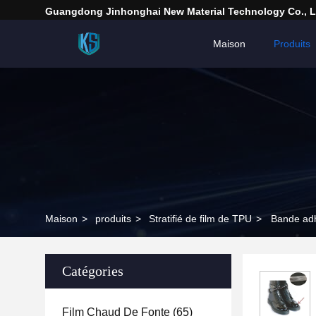
Guangdong Jinhonghai New Material Technology Co., L
Maison
Produits
Maison
>
produits
>
Stratifié de film de TPU
>
Bande adh
Catégories
Film Chaud De Fonte
(65)