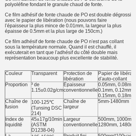
polyoléfine fondant le granule chaud de fonte.
Ce film adhésif de fonte chaude de PO est double dégrossi
avec le papier de libération (nous pouvons faire
l'épaisseur la plus mince de 0.01mm, la largeur la plus
épaisse de 0.5mm et la plus large de 150cm.)
Ce film adhésif de fonte chaude de PO n'est pas collant
sous la température normale. Quand il est chauffé, il
exécuterait en tant que l'adhésif du côté double mais
représentation beaucoup plus excellente de stabilité.
Couleur
Transparent
Protection de
Papier de libérat
libération
d'auto-collant
Proportion
³ de
Épaisseur
0.05mm, 0.08mm
1.15±0.02g/cm
conventionnelle
0.1mm, 0.12mm,
0.15mm, 0.18mm
Chaîne de
Chaîne de
5mm-1480mm
100-125℃
fusion
largeur
(Tunsing DSC
214)
Index de
45±17g/10min
Largeur
500mm, 1000mm
liquidité
(ASTM
conventionnelle
1280mm, 1480m
D1238-04)
La
Produit fini
500mm*100yards/