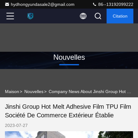
hydhongyundasale2@gmail.com
86--13192099222
Citation
Nouvelles
Maison
>
Nouvelles
>
Company News About Jinshi Group Hot Melt Adhesive Film TPU Film Société de commerce extérieur établie
Jinshi Group Hot Melt Adhesive Film TPU Film
Société De Commerce Extérieur Établie
2023-07-27