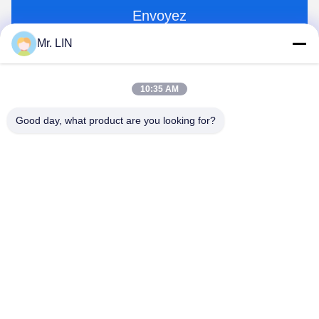
Envoyez
Mr. LIN
10:35 AM
Good day, what product are you looking for?
Guangdong Jinhonghai New Material
Technology Co., Ltd
hydhongyundasale2@gmail.com
86--13192099222
Bâtiment 5, centre de fabrication intelligent de Bauhinia
de Lihe, route est de 105 Qingbin, ville de Qingxi, ville de
Dongguan