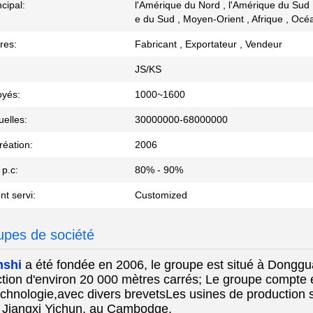
cipal:
l'Amérique du Nord , l'Amérique du Sud , 
e du Sud , Moyen-Orient , Afrique , Océa
res:
Fabricant , Exportateur , Vendeur
JS/KS
oyés:
1000~1600
elles:
30000000-68000000
réation:
2006
 p.c:
80% - 90%
ont servi:
Customized
upes de société
nshi
a été fondée en 2006, le groupe est situé à Dongg
ction d'environ 20 000 mètres carrés; Le groupe compte
echnologie,avec divers brevetsLes usines de production
Jiangxi Yichun, au Cambodge.