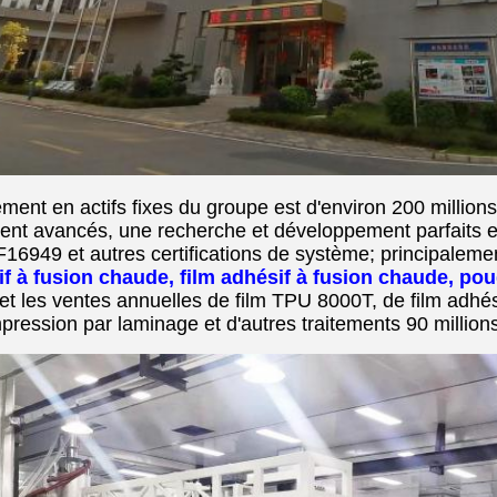
ement en actifs fixes du groupe est d'environ 200 milli
ent avancés, une recherche et développement parfaits e
F16949 et autres certifications de système; principalem
if à fusion chaude, film adhésif à fusion chaude, po
et les ventes annuelles de film TPU 8000T, de film adhés
mpression par laminage et d'autres traitements 90 million