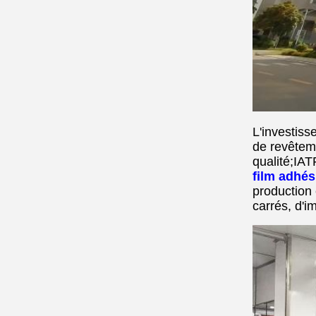
L'investiss
de revêtem
qualité;IAT
film adhés
production 
carrés, d'i