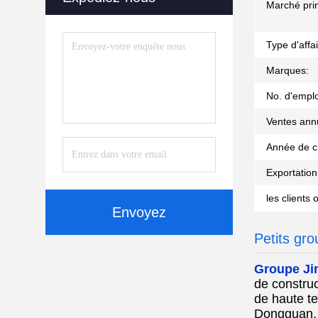
Marché prin
Type d'affai
Marques:
No. d'empl
Ventes annu
Année de c
Exportation
les clients 
Envoyez
Petits gro
Groupe Ji
de constru
de haute t
Dongguan, 